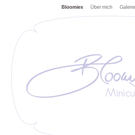
Bloomies
Über mich
Galeri
Text